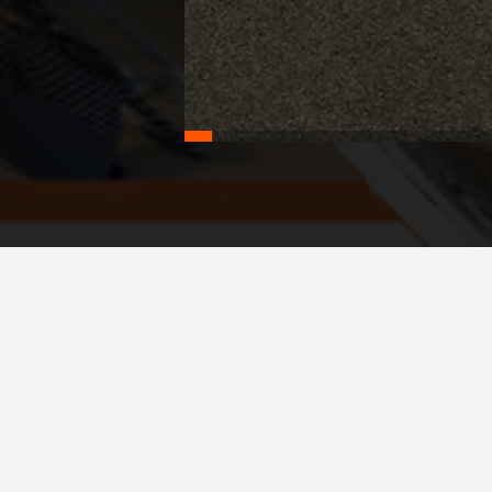
Profile: Darum geht's
Infos und Flyer zum MINT/-
THEATER- und SPORT-Profil
sind...
...hier!