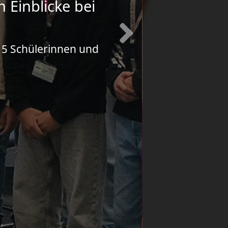
Ein kleine
 Einblicke bei
Mit 59 Schül
15 Schülerinnen und