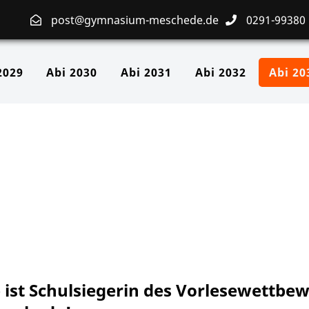
post@gymnasium-meschede.de
0291-99380
2029
Abi 2030
Abi 2031
Abi 2032
Abi 20
 ist Schulsiegerin des Vorlesewettbew